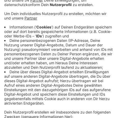
Dort können Schüler Infos über Ausbildungsberufe und
Duale Studien bekommen. Die Ausbildungsmesse
findet jedes Jahr bei uns statt. Und das kostenlos. Es
gehe vor allem darum, Schülern die Karrierewege von
Ausbildungen und Dualen Studiengängen
näherzubringen. Ab neun Uhr sind die Türen geöffnet.
Die Agentur für Arbeit und das Jobcenter beraten zum
Beispiel auch zum Thema Berufseinstieg. Außerdem
sollen Schüler die Messe auch nutzen können, um sich
Praktikumsplätze oder Praxistage in den Unternehmen
zu sichern. Dafür sollten sie am besten einen aktuellen
Lebenslauf und eine Zeugniskopie mitbringen. Auch
größere Schulgruppen können zur Messe gehen: diese
müssen sich allerdings per Email vorher anmelden.
Weitere Informationen:
https://www.beruf-
konkret.de/kalender/2023-09/ausbildungsmesse-mg