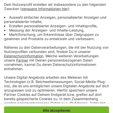
und die Stimmzettel ausgefüllt geht es kompliziert
weiter. Denn jeder der 50 Bundesstaaten hat andere
Bestimmungen, wie und bis wann die Unterlagen
ankommen müssen. Manche Staaten verlangen eine
Zustellung per Post, andere eine Abgabe in einer US-
Botschaft oder einem Konsulat. Per Mail wählen ist
schwierig bis unmöglich. Einige wenige Staaten bieten
aber noch das alte Fax als Option.
Anzeige
Anzeige
Anzeige