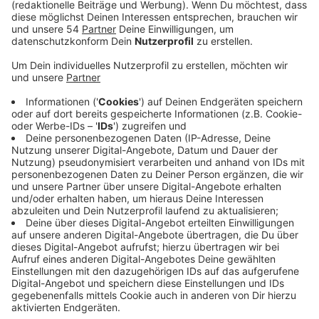
Anzeige
In genau einer Woche stehen in den USA die
Präsidentschaftswahlen an. Es könnte ein knappes
Ergebnis werden zwischen den beiden Kandidaten,
dem Republikaner Donald Trump und dem Demokraten
Joe Biden. Auch etwa 135 US-Amerikaner, die in
Mönchengladbach wohnen, hatten oder haben die
Möglichkeit für einen der Kandidaten zu stimmen.
Allerdings ist das nicht ganz einfach. Wer als US-
Amerikaner vom Ausland aus wählen möchte, muss
sich erstmal registrieren und die Wahlunterlagen mit
viel Aufwand anfordern. Dafür muss man aber wissen,
welches Wahlbüro in den USA zuständig ist. Entweder
liegt es da, wo man zuletzt gewohnt hat - oder, wenn
man im Ausland geboren wurden, am letzten Wohnsitz
der Eltern. Sind die Wahlunterlagen dann endlich da