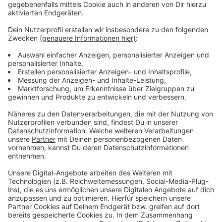
Podcast
Anzeige
Was macht der Künstler eigentlich, wenn er nicht auf
der Bühne oder vor der Kamera steht? Hier erfahren
wir es. Im Podcast "
Wat ne Woche
" erzählt Atze
Schröder die schönsten Geschichten, die lustigsten
Anekdoten, intime Geständnisse und haut natürlich
seine Lieblingspromis in die Pfanne, so wie wir ihn
kennen und lieben. Atze Schröder und sein ganz
persönlicher Wochenrückblick - so privat wie noch nie,
so lustig wie immer.
Anzeige
Anzeige