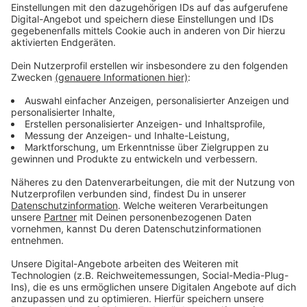
ATZE - Wat ne Woche - "Keith Richards"
play_circle
Anzeige
Atze Schröder - "Wat ne Woche" - Der
Podcast
Anzeige
Was macht der Künstler eigentlich, wenn er nicht auf
der Bühne oder vor der Kamera steht? Hier erfahren
wir es. Im Podcast "
Wat ne Woche
" erzählt Atze
Schröder die schönsten Geschichten, die lustigsten
Anekdoten, intime Geständnisse und haut natürlich
seine Lieblingspromis in die Pfanne, so wie wir ihn
kennen und lieben. Atze Schröder und sein ganz