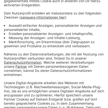
Podcast
Anzeige
Was macht der Künstler eigentlich, wenn er nicht auf
der Bühne oder vor der Kamera steht? Hier erfahren
wir es. Im Podcast "
Wat ne Woche
" erzählt Atze
Schröder die schönsten Geschichten, die lustigsten
Anekdoten, intime Geständnisse und haut natürlich
seine Lieblingspromis in die Pfanne, so wie wir ihn
kennen und lieben. Atze Schröder und sein ganz
persönlicher Wochenrückblick - so privat wie noch nie,
so lustig wie immer.
Anzeige
Anzeige