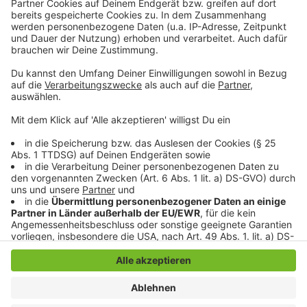
persönlicher Wochenrückblick - so privat wie noch nie,
so lustig wie immer.
Anzeige
Anzeige
Anzeige
Anzeige