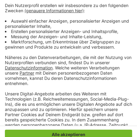
Wie wird euer Jahresstart 2024? Macht euch keine
Sorgen, alles wird gut! Auf rauer See braucht man
einen erfahrenen Kapitän, der einen in den sicheren
Hafen der guten Laune schippert. Atzes Mantra für ein
glückliches Leben: "Lass' mich mal machen." Also volle
Kraft voraus und viel Spaß bei Atze Schröders
Kaltstart 24.
Anzeige
Anzeige
Anzeige