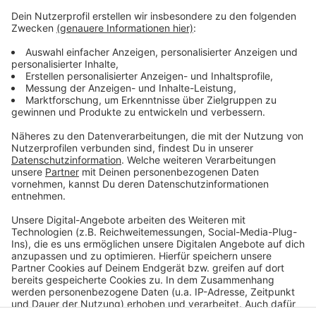
Wie wird euer Jahresstart 2024? Macht euch keine
Sorgen, alles wird gut! Auf rauer See braucht man
einen erfahrenen Kapitän, der einen in den sicheren
Hafen der guten Laune schippert. Atzes Mantra für ein
glückliches Leben: "Lass' mich mal machen." Also volle
Kraft voraus und viel Spaß bei Atze Schröders
Kaltstart 24.
Anzeige
Anzeige