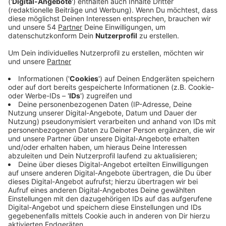
Veröffentlicht:
Dienstag, 26.03.2024 11:15
Anzeige
Comedy
Atze Schröders Kaltstart 24: "Osterbrunch"