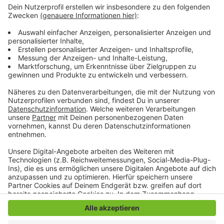
Wie wird euer Jahresstart 2024? Macht euch keine
Sorgen, alles wird gut! Auf rauer See braucht man
einen erfahrenen Kapitän, der einen in den sicheren
Hafen der guten Laune schippert. Atzes Mantra für ein
glückliches Leben: "Lass' mich mal machen." Also volle
Kraft voraus und viel Spaß bei Atze Schröders
Kaltstart 24.
Anzeige
Anzeige
Anzeige