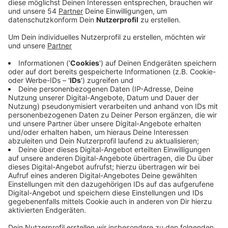
Veröffentlicht:
Dienstag, 17.01.2023 11:28
Anzeige
Im Vergleich zum Vorjahr sank die Arbeitslosigkeit in
unserer Region um fast 8 Prozent, verglichen mit ganz
NRW war der Rückgang sogar überdurchschnittlich. Bei
der Jugendarbeitslosigkeit liegen die Zahlen
mittlerweile auf Vor-Corona-Niveau. Sie sind also
gesunken. Man müsse aber weiter um jeden
Jugendlichen kämpfen, so Imkamp. Denn durch den
demografischen Wandel sei das heute wichtiger denn
je. In unserer Stadt gibt es darum auch eine
Jugendberufsagentur, die die Beratung und
Vermittlung noch verbessern soll. Außerdem sollen in
diesem Jahr die Beratung an Berufskollegs
ausgeweitet und mehr Ausbildungsmessen angeboten