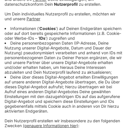
Veröffentlicht:
Mittwoch, 03.01.2024 14:57
Anzeige
Im letzten Monat waren rund 13.650 Menschen in
unserer Stadt arbeitslos. Allein im Dezember sind 160
Arbeitslose hinzugekommen. Die Arbeitslosenquote
ist aber kaum angestiegen und liegt in
Mönchengladbach bei 9,7 Prozent. Auffällig ist aber,
dass im Dezember weniger Mönchengladbacher einen
neuen Job gefunden haben - im Vormonat war eine
Jobsuche in unserer Stadt noch erfolgreicher, zeigen
Zahlen der Arbeitsagentur. Und das, obwohl die
Unternehmen auch zuletzt weitere offene Stellen
gemeldet hatten - insgesamt gab es im Dezember
rund 500 Jobs zu vergeben.