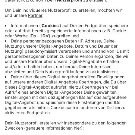
Anzeige
Zuletzt war die Zahl der Erwerbslosen im Juli
angestiegen. Demnach waren 13.500 Menschen ohne
Job. Das waren sogar 440 Arbeitslose mehr als im
Vormonat. Das führte dazu, dass die
Arbeitslosenquote auf 9,6 Prozent anstieg.
Erfahrungsgemäß verbessert sich die Quote Richtung
Herbst nicht mehr, dann werden tendenziell nicht mehr
so viele Menschen neu eingestellt wie in den
Sommermonaten. Die Bilanz für den Monat August
wird noch heute im Laufe des Tages erwartet.
Anzeige