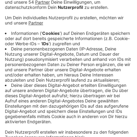
Anzeige
Zuletzt war ein neues Flussbett geschaffen worden -
jetzt gehen die Arbeiten im westlichen Waldgebiet
des Bresgesparks weiter. Der Niersverlauf soll
renaturiert werden. Wenn er dann einmal in einem
natürlichen Flussbett statt wie bisher im Kanal
verläuft, soll das einerseits vor Überschwemmungen
schützen - andererseits soll damit im Bresgespark
auch ein Auwald entstehen, den Bürger künftig als
Naherholungsgebiet nutzen können. Die Renaturierung
geht jetzt im westlichen Bresgespark weiter,
gleichzeitig werden alte Gasleitungen saniert. Dazu
werden dort die Wanderwegs gesperrt und einige
Zufahrten zum Park geschlossen. Im Winter soll dann
das neu geschaffene Flussbett mit Wasser befüllt