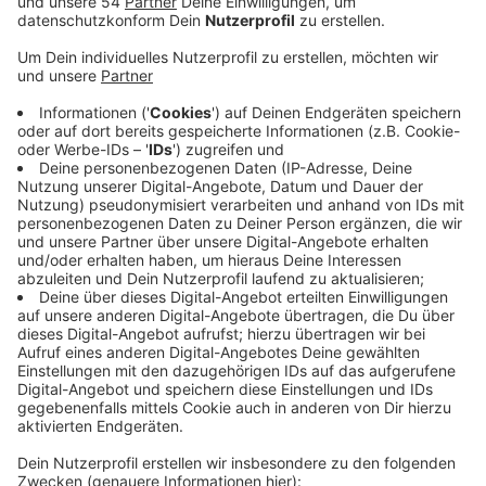
Deutsch lernte. Später studierte er Germanistik und
Philosophie, ohne allerdings einen Abschluss zu
erlangen. Seine Karriere als Sänger begann 1965, und
zwar mit einem am King of Rock'n'Roll inspirierten
Cover-Song: «Du hast ja Tränen in den Augen», eine
deutsche Fassung des Elvis-Schmachtsongs «Crying
in the Chapel».
Anzeige
Der Durchbruch gelang ein Jahrzehnt später mit einer
Frauen-Trilogie: Carolina (1973), Anna Lena (1974) und
Anita (1976) machten Cordalis auch dank Auftritten in
Dieter Thomas Hecks «Hitparade» und Ilja Richters
«Disco» schnell zur Kultfigur der Schlagerszene.
Insgesamt verkaufte Costa Cordalis im Laufe der
Jahre mehr als zehn Millionen Tonträger.