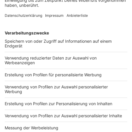
Liebestechnisch hatte er schon früh das große Glück
gefunden: Fast 50 Jahre war Cordalis mit seiner Frau
Ingrid verheiratet, mit der er drei Kinder hat. Seit 2015
war er zudem Opa der kleinen Sophia, der Tochter von
der «Katze» und Sohn Lucas.
Anzeige
Auch sportlich feierte Cordalis Erfolge. So nahm er
1985 für sein Heimatland bei der Nordischen Ski-WM
in Seefeld am Skilanglauf-Wettbewerb über 30
Kilometer teil. Zwar kam er als Letzter ins Ziel, aber in
Griechenland wurde er immerhin zwei Mal
Landesmeister.
Anzeige