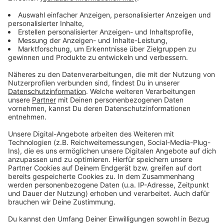
Anzeige
Einen privaten Einblick in sein Leben gewährte der
Künstler zu seinem 70. Geburtstag im Jahr 2014, als er
unter dem Titel «Der Himmel muss warten» seine
Autobiografie publizierte. «In der Boulevardpresse
muss ich mich ständig gegen irgendwelche
Anfeindungen wehren», schrieb Cordalis in dem Buch,
das er gemeinsam mit Stefan Alberti von der «Neuen
Osnabrücker Zeitung» verfasst hatte.
Anzeige
«Mein Aussehen wird als schäbiges Resultat von
misslungenen Schönheitsoperationen mit Botox
präsentiert», klagte er - dabei sei das vielerorts für
Schlagzeilen sorgende «Vollmondgesicht», wie er