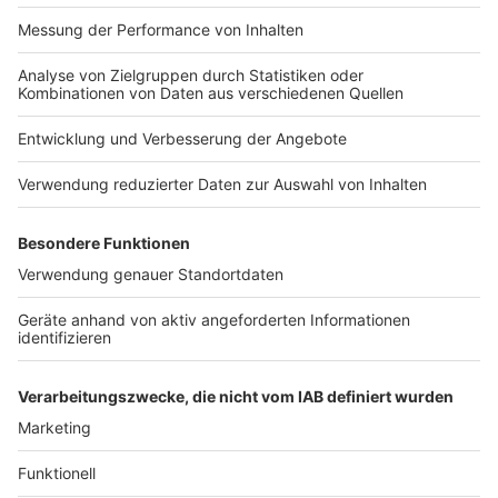
Später aber gab es immer häufiger gesundheitliche
Probleme: eine Bandscheiben-OP etwa, bevor er 2013
bei einem Auftritt in Chemnitz geschwächt auf der
Bühne zusammenbrach. 2017 stürzte er im
Badezimmer seines Hauses auf Mallorca und brach
sich den Knöchel. Aber wieder kämpfte sich der
Sänger ins Leben und ins Showbiz zurück.
Anzeige
Costa Cordalis hat einmal erklärt, er hoffe, über 100
Jahre alt zu werden. Dieser Wunsch wurde ihm nicht
erfüllt. Anita aber lebt auf allen Schlagerpartys weiter.
Anzeige