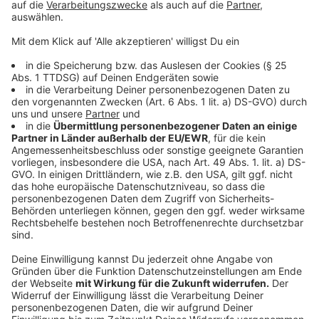
selbst es nannte, Folge einer langen
Cortisonbehandlung wegen einer Rückenerkrankung
gewesen. Nur mit Hyaluronsäure sei er gegen Fältchen
vorgegangen - «nicht mehr und nicht weniger».
Anzeige
Positiver fielen seine Erinnerungen an die RTL-
Dschungelshow «Ich bin ein Star - Holt mich hier raus!»
aus. In deren erster Staffel holte er sich 2004 prompt
den Sieg - und wurde so zum Dauergast auch in
anderen TV-Sendungen. Das habe ihm «rund eine halbe
Million Euro in die Kasse gespült», gab «König Costa»
offen zu. «Da soll jeder über das Dschungelcamp
denken, was er will. Auf solche Summen verzichtet
kein Künstler gerne.»
Anzeige