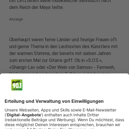
mit Letzterem seine musikalische Sehnsucht nach
dem Reich der Maya teilte.
Anzeige
Überhaupt waren ferne Länder und feurige Frauen oft
und gerne Thema in den Liedtexten des Künstlers mit
der warmen Stimme, der bereits mit sieben Jahren
zum ersten Mal zur Gitarre griff. Ob in «S.O.S.»,
«Shangri-La» oder «Der Wein von Samos» - Fernweh,
Verlangen und ein bisschen Folklore gehörten zum
Cordalis-Stil.
Anzeige
1944 als Konstantinos Kordalis in Mittelgriechenland
geboren, wagte Cordalis mit gerade einmal 16 Jahren
den Sprung nach Frankfurt, wo der Teenager schnell