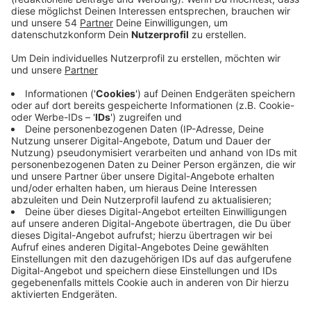
Anzeige
Dennoch wird es für viele Praxen ein Kraftakt, denn
der Ansturm ist groß und der Impfstoff derzeit noch
knapp. Wir haben mit dem Mönchengladbacher Arzt
Mathias Jorde über den Ablauf und Probleme
gesprochen. Die Hausärzte werden dennoch ihre
priorisierten Patienten bevorzugen.
Anzeige