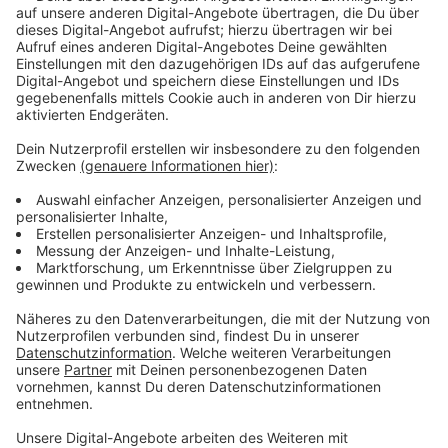
Wir benötigen Ihre
Zustimmung, um den YouTube
Video-Service zu laden!
Wir verwenden einen Service eines
Drittanbieters, um Videoinhalte
einzubetten. Dieser Service kann
Daten zu Ihren Aktivitäten
sammeln. Bitte lesen Sie die
Details durch und stimmen Sie der
Nutzung des Service zu, um dieses
Video anzusehen.
Mehr Informationen
Ein aufstrebender, charismatischer Politiker, eine
liebende Familie zu Hause – das Leben von James
Akzeptieren
Whitehouse scheint perfekt. Kann dieser Mann wirklich