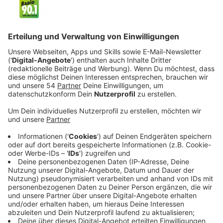
Veröffentlicht:
Donnerstag, 07.04.2022 21:50
Anzeige
Doch dann beginnt er eine verhängnisvolle Affäre mit
seiner Assistentin. Als sie ihn wegen Vergewaltigung
anklagt, bestreitet Whitehouse sämtliche Vorwürfe
und versucht, seine politische Karriere zu retten. Seine
Ehefrau Sophie (Sienna Miller) glaubt zunächst noch an
seine Unschuld und stärkt ihm trotz der Affäre den
Rücken. Doch da hat sich Staatsanwältin Kate
Woodcroft (Michelle Dockery) schon längst in diesen
Fall verbissen und will die Karriere des James
Whitehouse pulverisieren…
Streaming-Dienst: Netflix
Anzeige