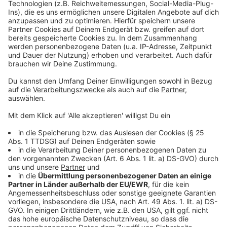
powered by
Usercentrics Consent
eine Vergewaltigung begehen?
Management Platform
Anzeige
©
Copyright: Netflix
Politiker James Whitehouse führt eigentlich eine
perfekte Ehe mit einer perfekten Familie. Eigentlich!
Anzeige
©
Copyright: Netflix
Staatsanwältin Kate Woodcroft will Gerechtigkeit.
Koste es was es wolle. Und - sie will den politischen
Tod von James Whitehouse.
Anzeige