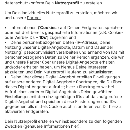
Veröffentlicht:
Freitag, 13.09.2024 15:34
Anzeige
Hier soll es regelmäßige Angebote für Kindergärten
und Schulen geben. Sie sollen hier Dinge rund ums
Thema Umwelt und Natur lernen können - etwa zu
Mülltrennung, Abfallvermeidung und Recycling. Einmal
die Woche findet hier ein Kurs statt und es gibt
regelmäßige Waldführungen. In den vergangenen
Monaten wurde das alte Klassenzimmer von 1906
fertig gemacht, jetzt soll im Außenbereich noch eine
Streuobstwiese angelegt werden.Wer Interesse an
den Angeboten in der Waldschule hat,
findet hier mehr
Infos.
Anzeige