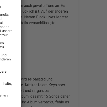
hr soziale aber auch private Töne an. Es
doch sehr glücklich ist. Auf der anderen
Thema für Keys. Neben Black Lives Matter
 arbeitende, teils vernachlässigte
und her. Mal wird es balladig und
etwas Reggae. Kritiker feiern Keys aber
m Klavier sitzt und ihr ganzes
bten Studioalbum, das mit 15 Songs daher
le Themen in ihr Album verpackt, fehle es