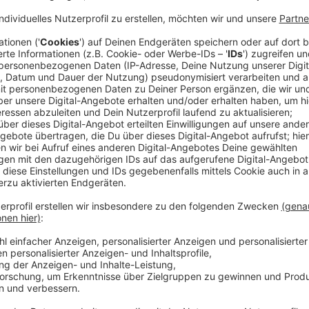
Alicia Keys schlägt mit ihrem neuen Album "Alicia" se
geht um Beziehungsprobleme, obwohl sie im Privaten 
Seite aber ist auch die tiefe Spaltung der USA ein 
spricht sie sich in "Good Job" und "Underdog" für hart
Menschen in den Vereinigten Staaten an.
Anzeige
Musikalisch vielseitig
Anzeige
In "Alicia" wechseln die musikalischen Genres oft hin 
einfühlsam. Dann geht es weiter mit Funk und sogar 
wieder einmal vor allem für ihre Momente, wenn sie a
Temperament zeigt. Das macht sie auch in ihrem sie
kommt. Und obwohl sie doch viele aktuelle und sozia