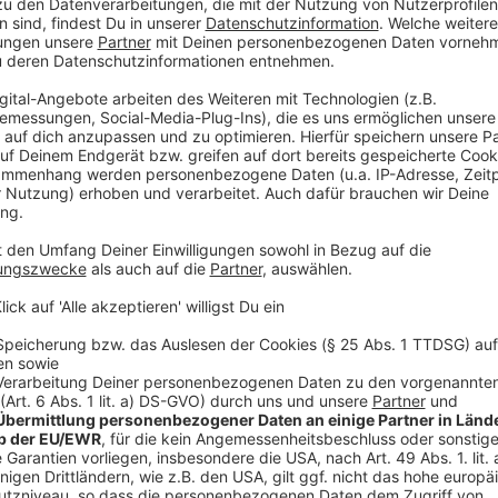
Experten an echten Kommentaren zur Präsidentschaf
Problemen, so wie viele ihrer Kolleginnen und Kolle
ähnlich gemacht haben. Das kann aber das gute Album 
wollen - nicht schmälern.
Anzeige
Anzeige
Wir benötigen Ihre Z
den YouTube Video
laden!
Wir verwenden einen S
Drittanbieters, um V
einzubetten. Dieser Servi
Ihren Aktivitäten sammeln.