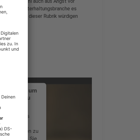
tswahl - wohl auch aus Angst vor
gen aus der Unterhaltungsbranche es
- das wir in dieser Rubrik würdigen
ustimmung, um
-Service zu
ervice eines
ideoinhalte
ce kann Daten zu
 Bitte lesen Sie