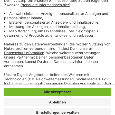
Großhändler als auch über die Hersteller ist der
Wirkstoff grade nicht zu bekommen. Erst Anfang
November gibt es neuen Nachschub. So kann es sein,
dass einige Mönchengladbacher auf ihre
Grippeimpfung noch warten müssen.
Anzeige
Anzeige
Anzeige
Anzeige