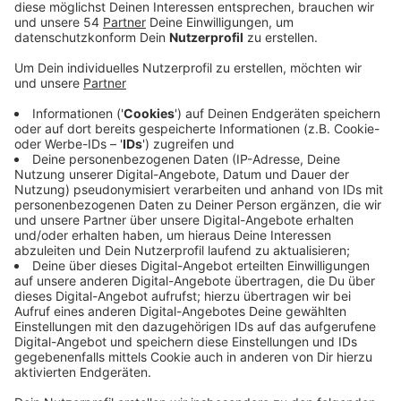
Anzeige
In Mönchengladbach wird der Grippeimpfstoff knapp,
das sagt der Kreisvertrauensapotheker Alexander
Holz. NRW Gesundheitsminister Laumann und auch
Ärztesprecher hatten zu einer Grippe-Impfung in
diesem Jahr geraten. Das sorgt auch in unserer Stadt
zu einer großen Nachfrage. Der Mönchengladbacher
Ärztesprecher Jordan hat jetzt schon doppelt so viel
gegen die Influenza geimpft als im Vorjahr, das sagte
er auf Radio 90,1 Anfrage. Allerdings sorgt das für eine
Knappheit in den Mönchengladbacher Apotheken. Zum
Beispiel ist die Lindenapotheke in Wickrath mit dem
Grippeimpfstoff schon ausverkauft, so gehe es
aktuell vielen Apotheken in unserer Stadt, sagt
Kreisvertrauensapotheker Holz. Sowohl über die