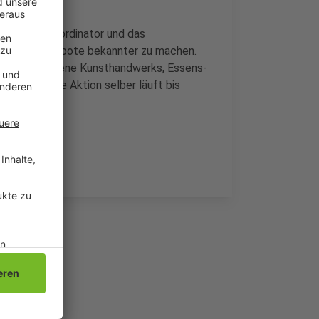
r Stadtteilkoordinator und das
und ihre Angebote bekannter zu machen.
aße verschiedene Kunsthandwerks, Essens-
ive auf. Die Aktion selber läuft bis