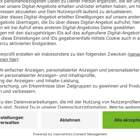
Seit dem Frühjahr haben die Initiative Wallstraße, de
Quartiersmanagement daran gearbeitet, die Straße 
Ab 11:00 Uhr gibt es deshalb heute auf der Wallstr
und Getränkestände. Außerdem treten mehrere Bands l
18:00 Uhr - auch danach gibt es noch Livemusik.
Anzeige