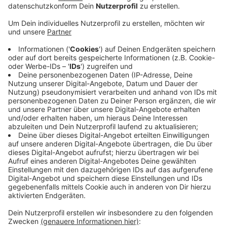
Anzeige
Der soll die Vereine dazu ermutigen, von ihren Trainern
und Betreuern ein erweitertes Führungszeugnis zu
verlangen, wenn sie sich in der Jugendarbeit
engagieren. Das sei ein wichtiges Signal, dass Kinder
im Verein sicher sind. Eine Pflicht dazu soll es aber
nicht geben. Außerdem sollen die Vereine dazu
ermutigt werden, ein Kinderschutzkonzept zu
erstellen. Bisher hat nur jeder fünfte Sportverein mit
Jugendabteilung in Mönchengladbach ein
Kinderschutzkonzept oder entwickelt gerade eines.
Hilfsmaterial dafür gibt es hier.
Anzeige