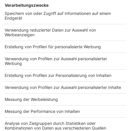
einfach DANKE!
Anzeige
Teilnahmebedingungen und FAQs
Anzeige
Alle Informationen zur Aktion Lichtblicke -
Sonderaktion "Das große DANKE!" findet ihr in unseren
Teilnahmebedingungen und FAQs.
Bewerbungsende ist voraussichtlich am
24.11.2023, 23.59 Uhr.
Die Teilnahmebedingungen findet ihr
HIER
Die FAQs findet ihr
HIER