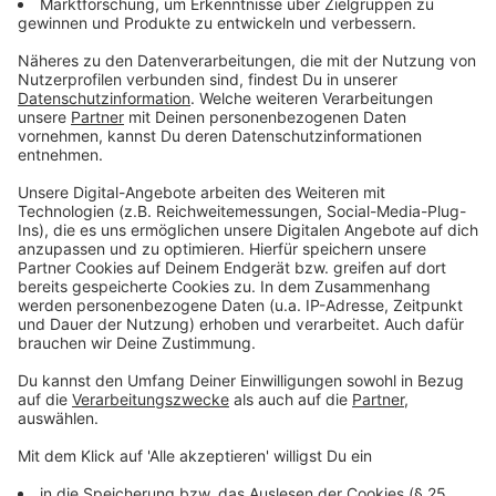
Ihr wollt eine marode Sportstätte sanieren, euren
Verein mit Materialien, Trikots oder Sportgeräten
ausstatten, Hilfsangebote und Freizeitaktivitäten zur
besseren Integration von jungen Geflüchteten
umsetzen oder Erlebnisangebote für Jugendtreffs
umsetzen? Jedes gute Projekt, das sich an Kinder und
Jugendliche wendet, ist herzlich Willkommen.
Anzeige
Bewerbt euch jetzt mit euren Projekten - bis
zu 25.000 Euro finanzielle Unterstützung für
eure Ideen möglich
Anzeige
Bewerbt euch jetzt – auch stellvertretend für euren