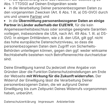
Verein, euren Verband oder eure Initiative – für unsere
Sonderaktion "Das große DANKE!" und reicht eure
Ideen und Projekte ein. Wir dürfen dabei für die besten
Ideen insgesamt 25.000 Euro vergeben. Ihr wollt
mitmachen? Dann füllt einfach unser Formular hier
unten aus.
Anzeige
Die Bewerbungsphase ist zu Ende.
Anzeige
Wir wünschen euch viel Erfolg und sind gespannt auf
eure tollen Ideen und Projekte, mit denen ihr euch für
benachteiligte Kinder und Jugendliche in Nordrhein-
Westfalen stark macht. In diesem Sinne sagen wir