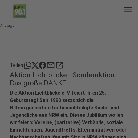
menu
Anzeige
mail
open_in_new
Teilen:
Aktion Lichtblicke - Sonderaktion:
Das große DANKE!
Die Aktion Lichtblicke e. V. feiert ihren 25.
Geburtstag! Seit 1998 setzt sich die
Hilfsorganisation für benachteiligte Kinder und
Jugendliche aus NRW ein. Dieses Jubiläum wollen
wir feiern: Vereine, (caritative) Verbände, soziale
Einrichtungen, Jugendtreffs, Elterninitiativen oder
Nachbarschaftshilfen mit Sitz in NRW können sich