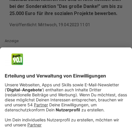
bei der Sonderaktion "Das große Danke!" um bis zu
25.000 Euro für ihre sozialen Projekte bewerben.
Veröffentlicht:
Mittwoch, 19.04.2023 11:01
Anzeige
Seit 25 Jahren unterstützen wir zusammen mit unserer
Aktion Lichtblicke bedürftige Kinder und Familien aus
NRW. Wer hätte mit Start Ende der 90er Jahre
gedacht, dass unsere Aktion Lichtblicke so erfolgreich
sein würde? In 25 Jahren sind NRW-weit über 86
Millionen an Spendengeldern eingegangen. Damit
konnten wir über 250.000 Kindern und ihren Familien
wieder ein Lachen schenken.
Anzeige