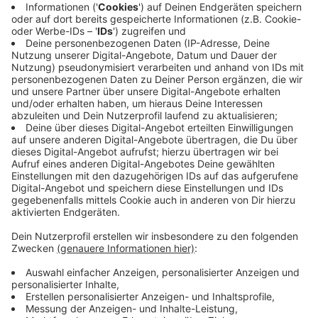
Wir wollen, dass ihr eure sozialen Ideen und
Projekte umsetzen könnt
Anzeige
Gesellschaftlicher Zusammenhalt und soziales
Engagement sind heute wichtiger denn je. Es gibt so
viele gute Ideen und Projekte, die einen echten
Mehrwert für (benachteiligte) Kinder und Jugendliche
bieten. Aber oft scheitert die Umsetzung an den
finanziellen Mitteln, die nicht vorhanden sind. Bei der
Sonderaktion „Das große Danke!“ wollen wir deshalb
gemeinsam mit der Aktion Lichtblicke eure Pläne mit
bis zu 25.000 Euro unterstützen.
Anzeige