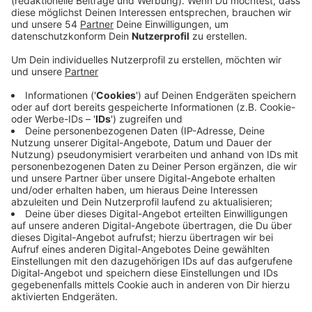
Anzeige
Das Kriminalkommissariat Prävention und Opferschutz
richtet bis 15 Uhr eine Telefonhotline zum Thema ein.
Zuletzt wurden in unserer Stadt immer mehr Fälle von
sexuellem Missbrauch an Kindern erfasst. Eltern,
Lehrer, Erzieher oder Kinder und Jugendliche selbst
können sich heute Fragen zum Thema beantworten
oder Präventionstipps geben lassen. Im Alltag gibt es
viele Situationen, in denen Kinder Opfer von sexuellem
Missbrauch werden können - etwa in der Umkleide
beim Sport oder beim Texten auf Social Media. Die
Mönchengladbacher Polizei hat in den vergangenen
Jahren immer mehr Fälle erfasst. Laut
Kriminalitätsstatistik gab es im letzten Jahr 90 Fälle
von sexuellem Missbrauch an Kindern in der Stadt. Das