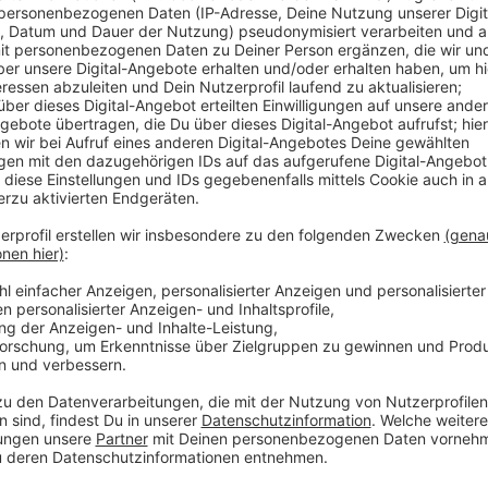
Anzeige
Der OGS-Ausbau kommt die Stadt teuer zu stehen -
Kinder in der 1. Klasse anspruch auf einen OGS-Platz
decken. Gleichzeitig sollen die Beiträge transparente
Freibetrag für Eltern angehoben. Erst ab einem Jah
werden Beiträge fällig. Außerdem wird nicht mehr z
unterschieden. Laut Stadtverwaltung wird der Kitabesu
Kitas in der Stadt könnten so auch besser mit den K
Anzeige
Um dem Rechtsanspruch auf einen OGS-Platz für Kin
Stadt Änderungen in den Kooperationsverträgen zwis
Demnach sollen die Träger entlastet werden, um Kos
Mittwoch auch Thema im Hauptausschuss der Stadt. 
Betreuungsverträge direkt mit den Eltern ab und üb