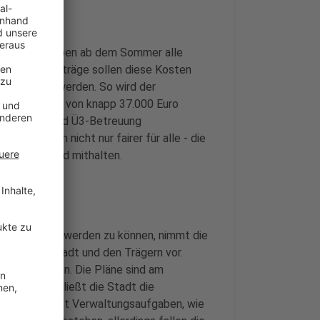
 immerhin haben ab dem Sommer alle
. Die Kita-Beiträge sollen diese Kosten
r und fairer werden. So wird der
reseinkommen von knapp 37.000 Euro
wischen U3 und Ü3-Betreuung
ch dadurch nicht nur fairer für alle - die
itas im Umland mithalten.
der gerecht werden zu können, nimmt die
chen der Stadt und den Trägern vor.
ten zu sparen. Die Pläne sind am
Künftig schließt die Stadt die
ernimmt selbst Verwaltungsaufgaben, wie