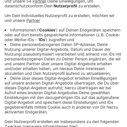
Die Idee, Fahrradschutzstreifen und Fußgängerinseln in
Wickrath zu installieren, würde nicht wirklich helfen,
heißt es. Stattdessen fordert der Fahrradclub weitere
Protected Bike Lanes. Die ursprünglichen Pläne für die
Fahrradschutzstreifen werden heute in der
Bezirksvertretung West besprochen. Geplant ist, die
Schutzmaßnahmen in insgesamt vier Straßenzügen zu
verwirklichen: Und zwar auf der Geldener-, Post-,
Hochweidenstraße und Rossweide. Mit den
Maßnahmen solle aber nicht nur die Sicherheit von
Fuß- und Radfahrern erhöht werden, auch die
Anbindung an die Stadtzentren könnte so besser sein -
und auch der Lärm soll so reduziert werden. Sollten die
politischen Gremien das Vorhaben abnicken, würden
die Maßnahmen rund 250.000 Euro kosten.