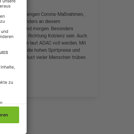
Jahren keine strengen Corona-Maßnahmen,
ach sei besonders an diesem
 Nachmittag und morgen. Besonders
chengladbach Richtung Koblenz sein. Auch
 die Straßen laut ADAC voll werden. Mit
- vor allem die hohen Spritpreise und
ten die Reiselust vieler Menschen trüben.