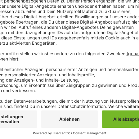
Grund dafür ist, dass es zum ersten Mal seit zwei 
wie Kontaktbeschränkungen, über Ostern gibt. Demn
Wochenende mit Staus zu rechnen, vor allem heute
betroffen könnte bei uns in der Region die A61 Mön
ab Gründonnerstag und am Osterwochenende könnten
einem zu großen Verkehrschaos rechne man aber nicht
wirtschaftliche Sorgen durch den Ukraine-Krieg könn
Anzeige