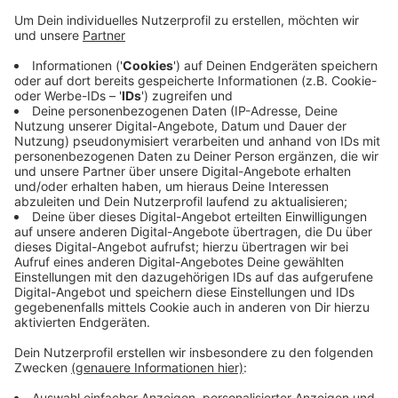
Anzeige
Zum Beispiel in den Niederlanden. Davon rät der ADAC
Nordrhein aber eher ab. Diesseits der Grenze komme
man meist noch immer billiger weg, sagt Thomas
Müther vom ADAC: Wer vor dem Urlaub noch
volltanken will, dem empfiehlt der ADAC, das schon
am Abend vorher zu tun. Die Zeitfenster für den
günstigsten Sprit seien meist zwischen 18 und 19 Uhr
und zwischen 20 und 22 Uhr.
Anzeige