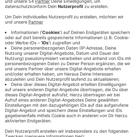
Veröffentlicht:
Donnerstag, 08.12.2022 15:23
Anzeige
Der ADAC spricht sich deshalb für mehr Homeoffice-
Tage und flexible Arbeitszeiten aus. Seit dem Ende der
Herbstferien stehen Autofahrer rund um
Mönchengladbach deutlich häufiger und länger im
Stau. Und im klassischen Staumonat November
steckten Autofahrer über 14 Tausend mal in Stau - ein
Plus von etwa 7 Prozent im Vergleich zum Vormonat.
Wer zwei Tage pro Woche zuhause bleibt, senkt
seinen persönlichen Berufsverkehr um 40 Prozent,
sagt der ADAC und fordert auf, mehr Homeoffice zu
machen. Typischerweise ist der November der
staureichste Monat des Jahres. Besonders lange
Standen Autofahrer auf der A46, A57 und A59.