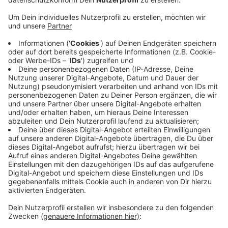
Anzeige
Neben den Menschen aus NRW würden zum Beispiel
Skandinavier, die zum Urlaub nach Deutschland
kommen, noch für weiteren Verkehr auf den Straßen
sorgen. Besonders voll soll es laut ADAC vor allem
Samstag-Vormittag und Sonntag-Nachmittag werden.
Dabei zählt der Automobilclub auch die A61 von
Mönchengladbach über Koblenz nach Ludwigshafen zu
den staugefährdetsten Strecken. Diese könnte nur
das LKW-Ferienfahrverbot entlasten, das ab heute bis
Ende August immer samstags von 7 bis 20 Uhr gilt.
Anzeige