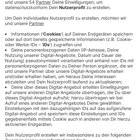
weltweit Länder mit Medikamenten und
medizinischem Equipment.
Veröffentlicht:
Mittwoch, 26.06.2024 14:53
Anzeige
Im vergangenen Jahr konnte action medeor rund 1,6
Millionen Menschen in Not mit humanitärer Hilfe und
Entwicklungsprogrammen direkt helfen. Unter
anderem in den Erdbebengebieten in der Türkei, Syrien,
Marokko und Afghanistan, aber auch nach den
Überschwemmungen in Libyen, Kongo und Tansania.
Außerdem konnte das Hilfswerk auch im Ukraine-Krieg
Hilfe leisten. Damit hätten indirekt rund 6,5 Millionen
Menschen in 26 Ländern von ihrer Unterstützung
profitiert, so das Hilfswerk. In Zukunft möchte action
medeor die ostafrikanischen Standorte in Tansania und