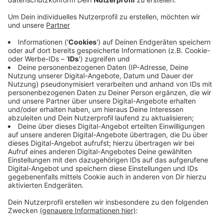
Anzeige
Der Netzbetreiber Westnetz bittet jetzt aber darum,
Drachen nur da steigen zu lassen, wo keine
Stromleitungen in der Nähe sind. Wenn ein Drachen in
einer Stromleitung hängen bleibe, bestehe
Lebensgefahr, warnt Westnetz. Deshalb empfiehlt der
Netzbetreiber einen Abstand von 500 Metern zu
Stromleitungen einzuhalten und die Drachenschnur
nicht länger als 100 Meter sein zu lassen. Wenn doch
mal ein Drachen in einer Leitung hängen bleibe, sollte
man ihn auf keinen Fall selbst zurückholen, sondern
lieber Westnetz kontaktieren. Westnetz unter der
Telefonnummer 0800 4112244 informieren.
Anzeige