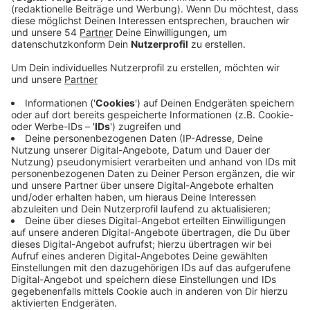
Anzeige
Dabei geht es darum, wie zufrieden sie mit ihrer Wohn-
bzw. Standortsituation sind. Auf Basis der Ergebnisse
möchte die Stadt die Bedingungen für Mieter und
Gewerbetreibende in den Zentren verbessern. Mieter
und Gewerbetreibende aus Rheydt und Gladbach
sollen beurteilen, wie zufrieden sie zum Beispiel mit
der Lage und der Erreichbarkeit ihrer Wohnung bzw.
ihres Gewerbestandortes sind. Außerdem werden sie
nach der Zufriedenheit mit der Größe, des Grundrisses,
des Umfeldes oder der Einkaufsmöglichkeiten vor Ort
befragt. Bei Gewerbetreibenden wird außerdem
erfragt, wie gut die Voraussetzungen für Lieferanten
sind. Diese Umfrage soll dabei helfen, die Zentren
besser zu analysieren und zu verstehen, was dort noch