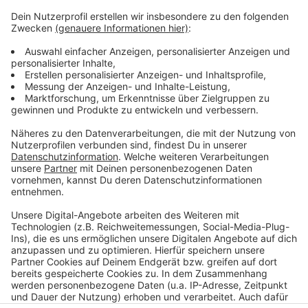
gebraucht wird. Ziel ist es, die Zentren für
Gewerbetreibende und Mieter attraktiv zu gestalten
und Leerstand entgegen zu wirken.
Rheydt:
https://www.moenchengladbach.de/de/qm-
rheydt/aktuelles/befragung-zustand-der-gebaeude-
rheydt-innenstadt
Gladbach:
https://qm.mg/fragebogen-vu-
gewerbetreibende-gladbach
Anzeige
Anzeige