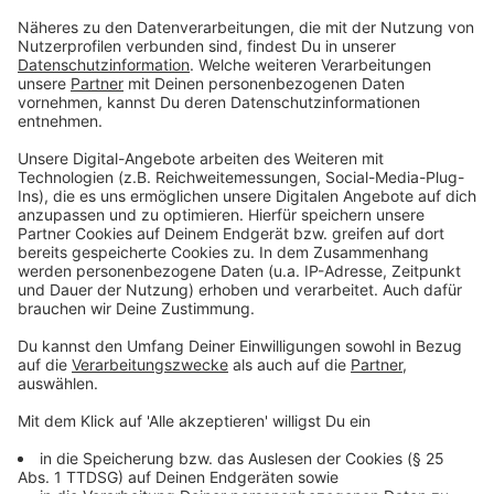
werden kann, sind Weihnachtsschmuck und Lametta
vollständig zu entfernen. Der Baum sollte zudem nicht
länger als 2 Meter sein. Ein eventueller Wurzelballen
kann am Baum bleiben. Einzelne Tannenzweige können
mit Kordel gebündelt oder in Papiersäcken an die
Straße gelegt werden.
Anzeige
Die Abholtermine nach Weihnachten:
Anzeige
Am Montag, 26. Dezember, wird wegen des 2.
Weihnachtstags kein Abfall abgeholt.
Am Dienstag, 27. Dezember, werden die Termine von
Montag nachgeholt. Dann werden die Restmülltonnen