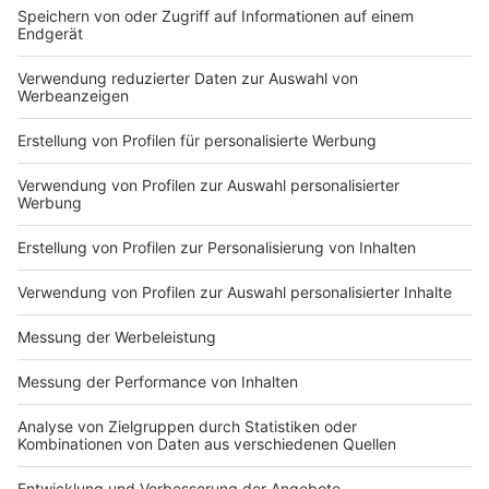
im Bezirk 2 geleert.
Am Samstag, 31. Dezember, werden die Termine von
Freitag nachgeholt. Dann werden die Restmülltonnen
im Bezirk 8, die Biotonnen im Bezirk 1, die
Papiertonnen im Bezirk 7 und die Gelben Tonnen im
Bezirk 9 geleert.
Auch die Wertstoffhöfe der GEM am Heidgesberg und
Luisental sind zwischen den Jahren wie gewohnt
geöffnet. An Heiligabend und Silvester haben beide
Wertstoffhöfe bis 12 Uhr geöffnet.
Anzeige