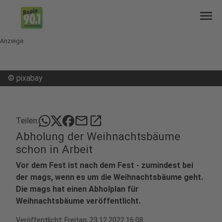
menu
Anzeige
©
pixabay
mail
open_in_new
Teilen:
Abholung der Weihnachtsbäume
schon in Arbeit
Vor dem Fest ist nach dem Fest - zumindest bei
der mags, wenn es um die Weihnachtsbäume geht.
Die mags hat einen Abholplan für
Weihnachtsbäume veröffentlicht.
Veröffentlicht:
Freitag, 23.12.2022 16:08