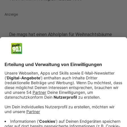
Anzeige
Die mags hat einen Abholplan für Weihnachtsbäume
veröffentlicht. Dazu wurden zwei Termine festgelegt,
an denen die Bäume abgeholt werden. Auch der
Müllabfuhrplan verschiebt sich durch die Feiertage.
Vor dem Fest ist nach dem Fest - zumindest bei der
mags, wenn es um die Weihnachtsbäume geht. Denn
schon jetzt erklärt das städtische Unternehmen wann
und wie die Weihnachtsbäume fachgerecht entsorgt
werden können. Die GEM holt die Bäume im neuen Jahr
am 7. und am 14. Januar ab. Dafür müssen sie aber frei
von Weihnachtsschmuck und am besten unter 2 Meter
groß sein. Auch einzelne Zweige können dabei
gebündelt entsorgt werden. Durch die Feiertage
verschiebt sich auch die Müllabholung. Die mags-