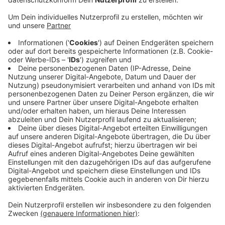
Anzeige
Wer am Wochenende auf der A57 in Richtung Köln
unterwegs ist, sollte am besten etwas mehr Zeit
einplanen. Denn Straßen.NRW sperrt ab heute Abend
19 Uhr bis vorraussichtlich Montagmorgen 5 Uhr einen
Teil der Autobahn. Auf der Strecke soll ein besonderer
Asphalt aufgetragen werden, der die Geräusche
reduziert. Deshalb muss die Strecke in Richtung Köln
zwischen Neuss-Norf und dem Dreieick Neuss-Süd
gesperrt werden. Eine größere Umleitung führt über
die A44, die A3 und die A46. Ob die Arbeiten
stattfinden können, ist allerdings auch vom Wetter
abhängig.
Anzeige