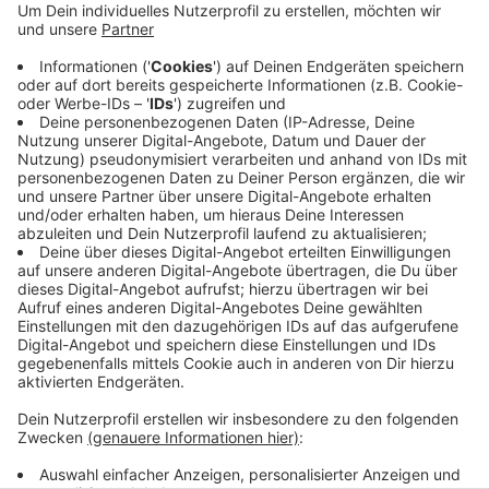
Heute Abend müssen Autofahrer auf der A52
Umleitungen in Kauf nehmen. Der Landesbetrieb
Straßen.NRW meldet, dass die A52 Richtung
Roermond zwischen dem Autobahnkreuz Neersen und
Mönchengladbach-Neuwerk von 22 Uhr bis
Morgenfrüh um 2 Uhr komplett gesperrt wird. Grund
für die Sperrung sind Markierungsarbeiten durch den
Landesbetrieb. Der Landesbetrieb will aber
Umleitungen ausschildern.
Anzeige
Anzeige