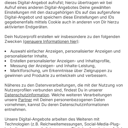
Anzeige
Der Patenonkel der beiden Schwestern, Christoph
(Peter Kurth), hilft Anna aus dem Gefängnis. Doch
dafür muss sie ein Teil der Cybercrime-Einheit des
Bundekriminalamts werden.
Anzeige