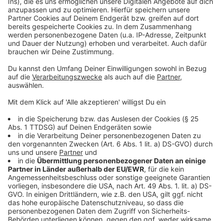
©
Copyright: Paramount+
Anna wird verhaftet und soll zukünftig dem
Bundeskriminalamt helfen.
Anzeige
©
Copyright: Paramount+
Anna bekommt Hilfe von ihrem Patenonkel. Doch für
diese Hilfe muss sie ihre Schwester verraten.
Anzeige