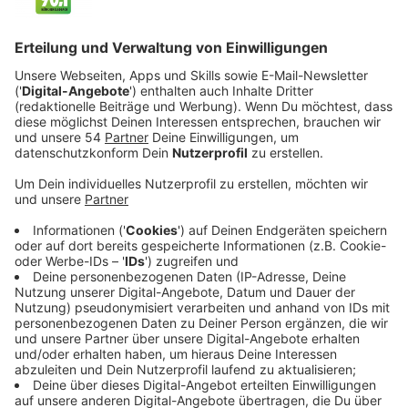
Veröffentlicht:
Sonntag, 12.02.2023 11:33
Anzeige
Um wirklich die Welt retten zu können, planen die
beiden begnadeten Hackerinnen eine ganz große
Nummer. Und so beschließen Benni und Anna, einen
Cyberattacke auf die Regierung zu starten. Doch ihr
Cyberangriff wird verhindert und sie geraten ins Visier
der Behörden. Während Anna vom Bundeskriminalamt
geschnappt und verhört wird, kann ihre Schwester
fliehen. Gemeinsam mit einer terroristischen
Vereinigung will Benni erneut zum Schlag ausholen.
Und sieht sich plötzlich ihrer Schwester als
Gegenspielerin gegenüber. Denn die arbeitet fortan für
eine Cybercrime-Einheit des Bundeskriminalamts.
Streaming-Dienst: Paramount+