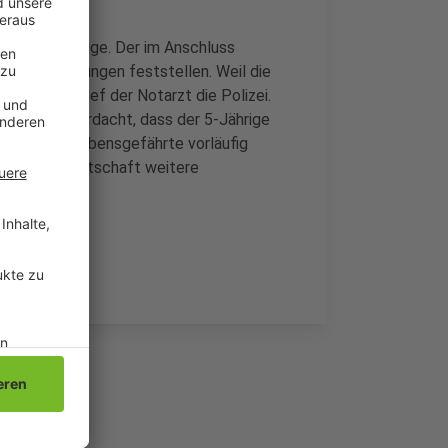
o die 23-jährige. Der im Anschluss
n Tod des Jungen feststellen. Weil die
 passten, rief der Notarzt die Polizei.
 dann der Verdacht, dass der 5-Jährige
3-Jähriger Lebensgefährte vorläufig
 Staatsanwaltschaft weitere