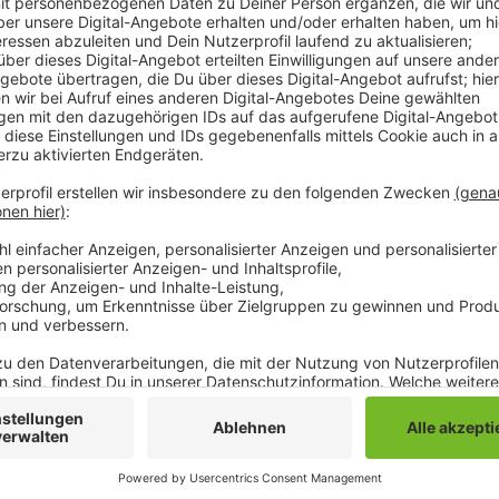
Ihr Sohn würde nach einem Sturz nicht mehr atmen, s
eingetroffene Notarzt konnte dann auch nur noch de
Verletzungen des 5-Jährigen aber nicht zu einem Sturz
Bei der ermittelnden Mordkommission erhärtete sich
getötet wurde. Daraufhin wurde die Mutter und ihr 2
festgenommen. Heute Vormittag wollen Polizei und
Informationen zu dem Fall bekannt geben.
Anzeige