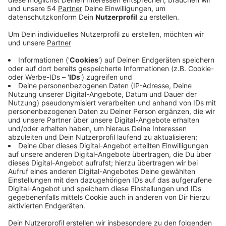
Veröffentlicht:
Donnerstag, 06.04.2023 06:52
Anzeige
Dabei wird es wohl nicht bleiben: Laut eines Sprechers
gehen die Betriebe von einer weiter steigenden
Nachfrage aus. Mehr als fünf Millionen neue
Abonnenten werden deutschlandweit durch das 49-
Euro-Ticket erwartet. Allein der VRR sagt, es werden
hier in unserer Region wohl mindestens 100.000 neue
Abonnenten. Wo das Ticket gekauft wird, ist letztlich
egal: Ob beim VRR, der NEW oder der deutschen Bahn:
Das Ticket gilt dann ohnehin für den gesamten ÖPNV
in Deutschland - mit einigen wenigen Ausnahmen, wie
beispielsweise bei den ICE-Fahrten. Wer schon ein
ÖPNV-Abo hat, wurde vorab gefragt, ob er zum
Deutschlandticket wechseln will oder beim alten Abo