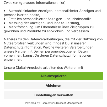
bleibt. 95 Prozent der Kunden würden aber wechseln,
heißt es. Das Deutschlandticket wird dann offiziell ab
dem 1. Mai gültig sein.
Anzeige
Anzeige
Anzeige
Anzeige