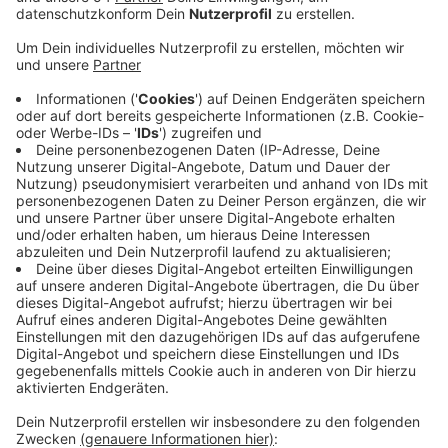
Anzeige
Letztes Jahr hat die GEM in Mönchengladbach
insgesamt mehr als 120.000 Tonnen Haushaltsabfälle
eingesammelt. Das waren etwa 500 Tonnen mehr als
im Jahr davor. Gestiegen sind die Mengen fast aller
Abfallarten: Haus- und Sperrmüll, Müll für die Biotonne
und Gartenabfälle. Die einzige Ausnahme sind
Wertstoffe - hier sind letztes Jahr rund 1.700 Tonnen
weniger angefallen, als davor. Insgesamt sind die
Abfallmengen bei uns zwar wieder gestiegen, wir
haben aber auch schon mal deutlich mehr
weggeworfen: Im Jahr 2010 sind etwa 137.000
Tonnen angefallen - heute produzieren wir also fast 14
Prozent weniger Müll als damals.