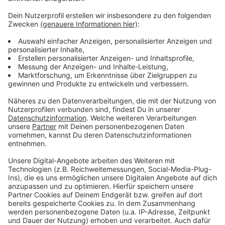
Eine WM im Advent - oder anders gesagt: Morgens ein
Türchen aufmachen und später ein Törchen
draufmachen. Die WM in Katar ist die absurdeste aller
Zeiten und es fährt auch gefühlt nur hin, wer unbedingt
hinfahren muss. Einige unserer größten WM- und
Fußball-Helden gucken sich das Ganze mit uns aus der
Ferne an und haben eine eigene Chatgruppe
gegründet. Sie trägt den Namen "Drei Ecken, ein Elfer".
Jogi Löw, Lothar Matthäus, Mario Basler, Oliver Kahn
und viele mehr geben täglich ihren Senf zur WM.
Anzeige
Anzeige