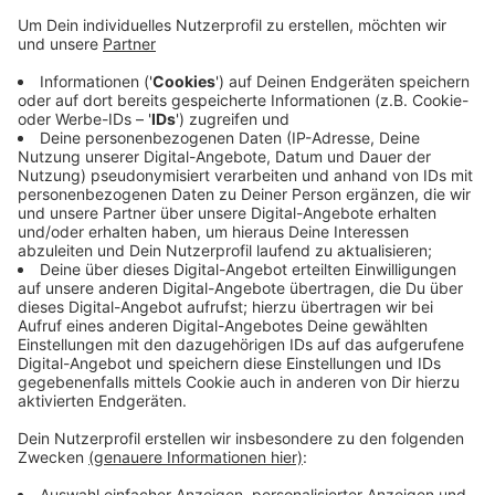
Dem jungen Mann wird versuchter Totschlag
vorgeworfen. Laut der Polizei soll der 33-Jährige in der
Nacht auf Samstag im Bereich Speickerstraße/
Hittastraße mit einer Gruppe Jugendlicher rund um den
17-Jährigen aneinander geraten sein. Bei der
anschließenden Rangelei mit dem Tatverdächtigen
habe er sich dann die Stichverletzungen zugezogen.
Nach ersten Erkentnissen spielten bei der Tat
bestehende persönliche Streitigkeiten zwischen den
beiden Beteiligten eine zentrale Rolle.
Anzeige