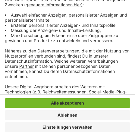
aufgefallen. Sein Mitangeklagter, ebenfalls 16-Jahre
alt, hat sich bei dem Opfer entschuldigt. Er muss
wegen gefährlicher Körperverletzung 100
Arbeitsstunden ableisten.
Anzeige
Anzeige
Anzeige
Anzeige