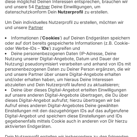
Anzeige
Das Mönchengladbacher Amtsgericht hat einen 16-
Jährigen zu fünf Jahren Jugendstrafe verurteilt. Grund
dafür ist, dass der Jugendliche einen anderen
Jugendlichen mit einem Messer lebensbedrohlich
verletzt hat. Der 16-Jährige soll den heute 18-
Jährigen im Sommer letzten Jahres mit einem Messer
in die Brust gestochen haben. Die 15 Zentimeter lange
Klinge verletzte den Jugendlichen lebensgefährlich.
Zuvor hatte es zwischen den Jugendlichen Streit
gegeben. Den Tod des Opfers habe der 16-Jährige in
Kauf genommen, so der vorsitzende Richter. Die
Strafkammer stuft ihn als "Intensivtäter" ein. Der
Jugendliche ist der Polizei bereits bekannt: Er ist
mehrfach wegen Körperverletzung und Diebstahl