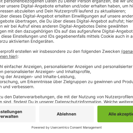
Den Schlüssel hatte er vorher anscheinend heimlic
sich in das Auto und fuhr erstmal in die Rheydter Inn
Anschließend fuhr er weiter zur Schule nach Rheindahl
auf, wie die beiden Teenager zur Schule gekommen w
Der Schüler wurde wegen Fahrens ohne Fahrerlaubni
wird außerdem wegen Zulassens des Fahrens ohne Fah
Anzeige