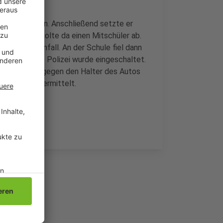
h mitgenommen. Anschließend setzte er
enstadt und holte da einen Mitschüler ab.
en - ohne Unfall. An der Schule fiel dann
aren und die Polizei wurde eingeschaltet.
s angezeigt, gegen den Halter des Autos
rerlaubnis ermittelt.